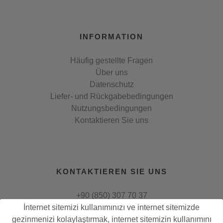
INFORMATION
Häufig gestellte Fragen
Über uns
Datenschutz
Liefer- und Rückgabebedingungen
Nutzungsbedingungen
Kontaktieren Sie uns
KONTAKTIEREN SIE UNS
+90 (850) 307 70 37
İnternet sitemizi kullanımınızı ve internet sitemizde
fonri@fonri.com
gezinmenizi kolaylaştırmak, internet sitemizin kullanımını